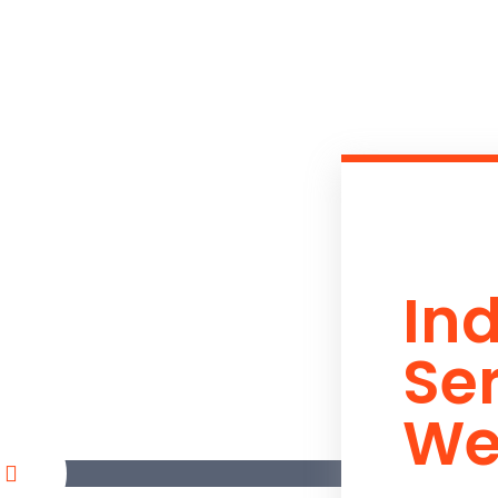
Ind
Se
We