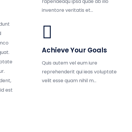
raperiaeaqu ipsa quae ab illo
inventore veritatis et...
idunt
d
amco
Achieve Your Goals
quat.
uptate
Quis autem vel eum iure
ur.
reprehenderit qui ieas voluptate
dent,
velit esse quam nihil m...
id est