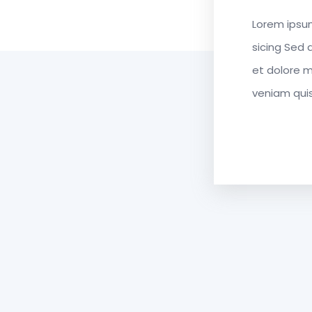
Lorem ipsum
sicing Sed 
et dolore m
veniam quis