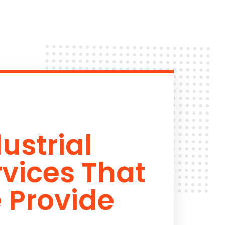
ustrial
rvices That
 Provide